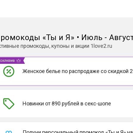
ромокоды
«
Ты и Я
»
•
Июль - Авгус
ктивные промокоды, купоны и акции
1love2.ru
ксклюзив
Женское белье по распродаже со скидкой 2
Новинки от 890 рублей в секс-шопе
Получи персональный промокод «Ты и Я» на