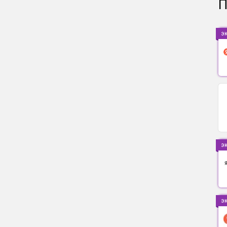
П
э
э
э