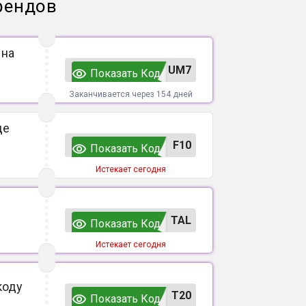
рендов
 на
UM7
Показать Код
Заканчивается через 154 дней
де
F10
Показать Код
Истекает сегодня
TAL
Показать Код
Истекает сегодня
коду
T20
Показать Код