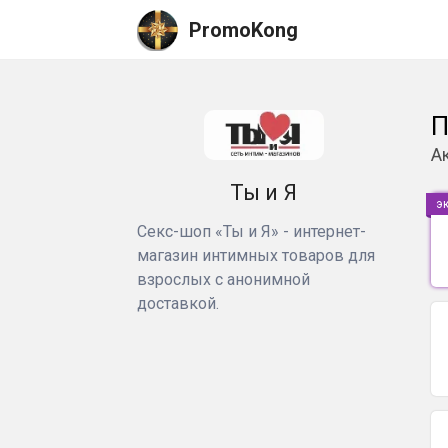
PromoKong
П
А
Ты и Я
э
Секс-шоп «Ты и Я» - интернет-
магазин интимных товаров для
взрослых с анонимной
доставкой.