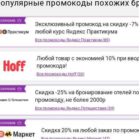
опулярные промокоды похожих б
ксклюзив
Эксклюзивный промокод на скидку -7%
любой курс Яндекс Практикума
Все промокоды
Яндекс Практикум
(
85
)
Любой товар с экономией 10% при вво
промокода!
Все промокоды
Hoff
(
33
)
ксклюзив
Скидка -25% на бронирование отелей по
промокоду, не более 2000р
Все промокоды
Яндекс.Путешествия
(
39
)
ксклюзив
Скидка 20% на любой заказ по промо
Все промокоды
Яндекс.Маркет
(
47
)