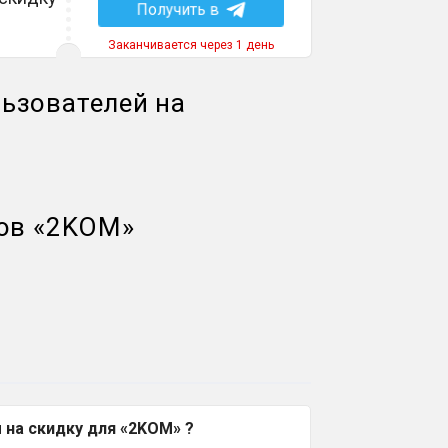
Получить в
Заканчивается через 1 день
ьзователей на
ов
«
2KOM
»
на скидку для «2KOM» ?