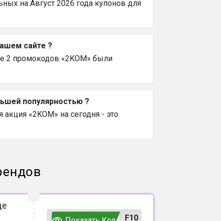
ных на Август 2026 года купонов для
вашем сайте ?
се 2 промокодов «2KOM» были
льшей популярностью ?
 акция «2KOM» на сегодня - это
рендов
де
F10
Показать Код