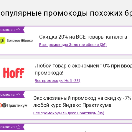
опулярные промокоды похожих б
ксклюзив
Скидка 20% на ВСЕ товары каталога
Все промокоды
Золотое яблоко
(
36
)
Любой товар с экономией 10% при вво
промокода!
Все промокоды
Hoff
(
33
)
ксклюзив
Эксклюзивный промокод на скидку -7%
любой курс Яндекс Практикума
Все промокоды
Яндекс Практикум
(
85
)
ксклюзив