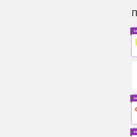
П
э
э
э