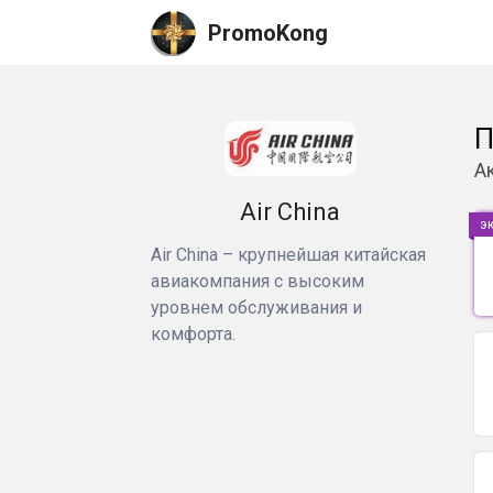
PromoKong
П
А
Air China
э
Air China – крупнейшая китайская
авиакомпания с высоким
уровнем обслуживания и
комфорта.