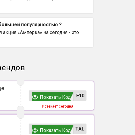
ибольшей популярностью ?
 акция «Амперка» на сегодня - это
рендов
де
F10
Показать Код
Истекает сегодня
TAL
Показать Код