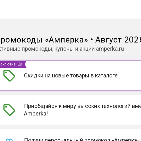
ромокоды
«
Амперка
»
•
Август 202
ктивные промокоды, купоны и акции
amperka.ru
ксклюзив
Скидки на новые товары в каталоге
Приобщайся к миру высоких технологий вме
Amperka!
Получи персональный промокод «Амперка» 