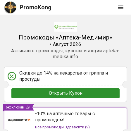
PromoKong
Промокоды
«
Аптека-Медимир
»
•
Август 2026
Активные промокоды, купоны и акции
apteka-
medika.info
Скидки до 14% на лекарства от гриппа и
простуды
Открыть Купон
эксклюзив
-10% на аптечные товары с
промокодом!
Все промокоды
Здравсити
(
9
)