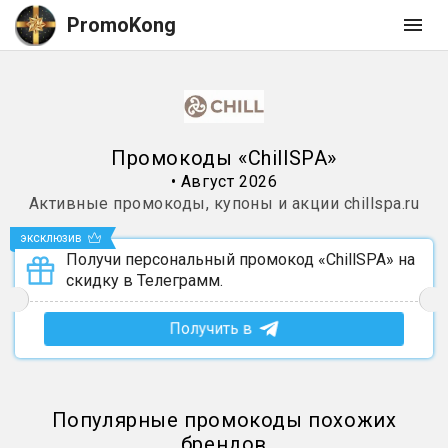
PromoKong
Промокоды
«
ChillSPA
»
•
Август 2026
Активные промокоды, купоны и акции
chillspa.ru
эксклюзив
Получи персональный промокод «ChillSPA» на
скидку в Телеграмм.
Получить в
Популярные промокоды похожих
брендов