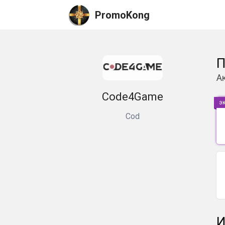
PromoKong
П
А
Code4Game
э
Cod
И