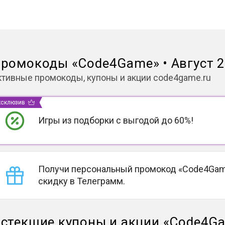
ромокоды
«
Code4Game
»
•
Август 
ктивные промокоды, купоны и акции
code4game.ru
ксклюзив
Игры из подборки с выгодой до 60%!
Получи персональный промокод «Code4Gam
скидку в Телеграмм.
стекшие купоны и акции
«
Code4G