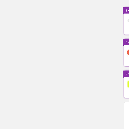
э
э
э