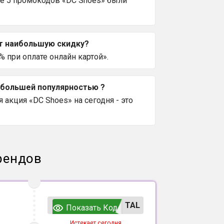
се 5 промокодов «DC Shoes» были
ет наибольшую скидку?
при оплате онлайн картой».
аибольшей популярностью ?
акция «DC Shoes» на сегодня - это
рендов
TAL
Показать Код
Истекает сегодня