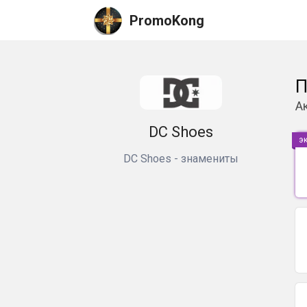
PromoKong
П
А
DC Shoes
э
DC Shoes - знамениты