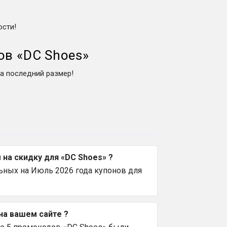
ости!
ов
«
DC Shoes
»
а последний размер!
на скидку для «DC Shoes» ?
ьных на Июль 2026 года купонов для
на вашем сайте ?