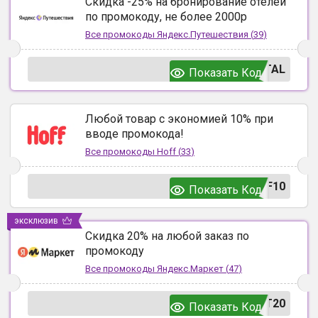
Скидка -25% на бронирование отелей
по промокоду, не более 2000р
Все промокоды
Яндекс.Путешествия
(
39
)
TAL
Показать Код
Любой товар с экономией 10% при
вводе промокода!
Все промокоды
Hoff
(
33
)
F10
Показать Код
эксклюзив
Скидка 20% на любой заказ по
промокоду
Все промокоды
Яндекс.Маркет
(
47
)
T20
Показать Код