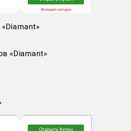
Истекает сегодня
й
«
Diamant
»
ов
«
Diamant
»
»
Открыть Купон