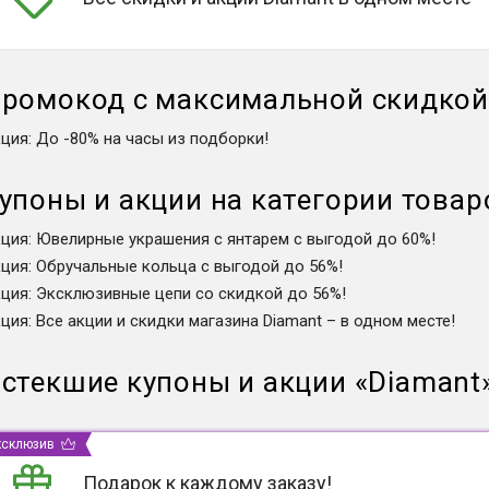
ромокод с максимальной скидко
кция
:
До -80% на часы из подборки!
упоны и акции на категории товар
кция
:
Ювелирные украшения с янтарем с выгодой до 60%!
кция
:
Обручальные кольца с выгодой до 56%!
кция
:
Эксклюзивные цепи со скидкой до 56%!
кция
:
Все акции и скидки магазина Diamant – в одном месте!
стекшие купоны и акции
«
Diamant
ксклюзив
Подарок к каждому заказу!