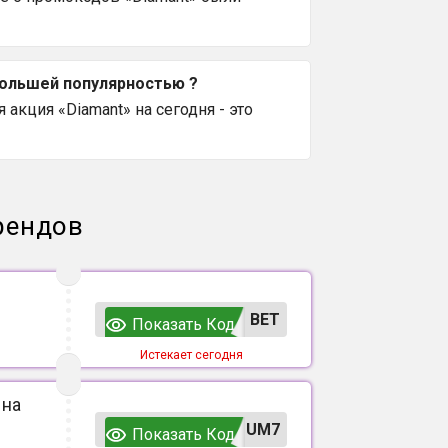
большей популярностью ?
акция «Diamant» на сегодня - это
рендов
ВЕТ
Показать Код
Истекает сегодня
 на
UM7
Показать Код