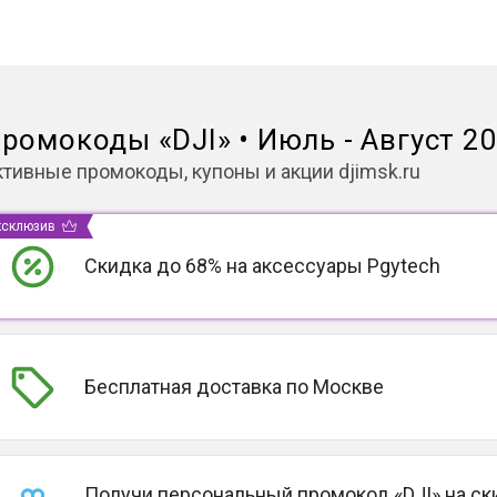
ромокоды
«
DJI
»
•
Июль - Август 2
ктивные промокоды, купоны и акции
djimsk.ru
ксклюзив
Скидка до 68% на аксессуары Pgytech
Бесплатная доставка по Москве
Получи персональный промокод «DJI» на ск