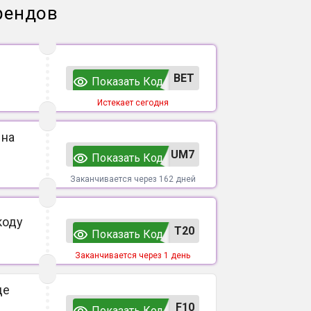
рендов
ВЕТ
Показать Код
Истекает сегодня
 на
UM7
Показать Код
Заканчивается через 162 дней
коду
T20
Показать Код
Заканчивается через 1 день
де
F10
Показать Код