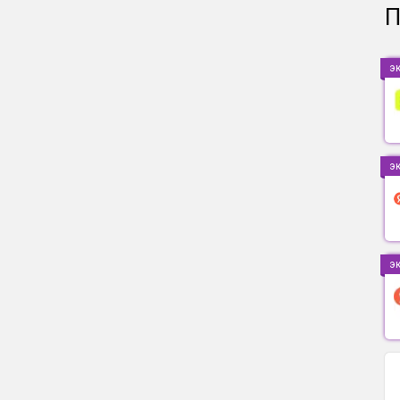
П
э
э
э