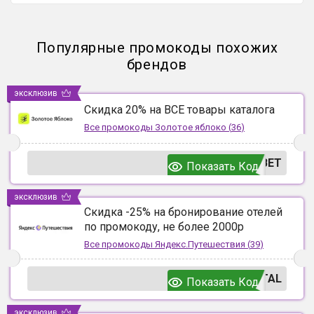
Популярные промокоды похожих
брендов
эксклюзив
Скидка 20% на ВСЕ товары каталога
Все промокоды
Золотое яблоко
(
36
)
ВЕТ
Показать Код
эксклюзив
Скидка -25% на бронирование отелей
по промокоду, не более 2000р
Все промокоды
Яндекс.Путешествия
(
39
)
TAL
Показать Код
эксклюзив