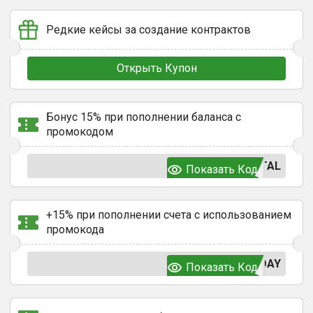
Редкие кейсы за создание контрактов
Открыть Купон
Бонус 15% при пополнении баланса с
промокодом
TAL
Показать Код
+15% при пополнении счета с использованием
промокода
DAY
Показать Код