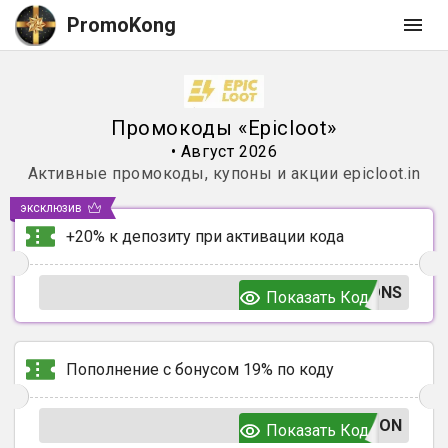
PromoKong
Промокоды
«
Epicloot
»
•
Август 2026
Активные промокоды, купоны и акции
epicloot.in
эксклюзив
+20% к депозиту при активации кода
ONS
Показать Код
Пополнение с бонусом 19% по коду
GON
Показать Код