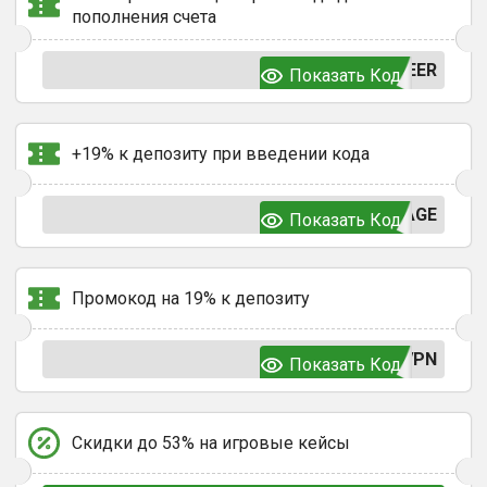
пополнения счета
EER
Показать Код
+19% к депозиту при введении кода
AGE
Показать Код
Промокод на 19% к депозиту
VPN
Показать Код
Скидки до 53% на игровые кейсы