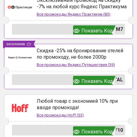
Эксклюзивный промокод на скидку
-7% на любой курс Яндекс Практикума
Все промокоды
Яндекс Практикум
(
85
)
UM7
Показать Код
эксклюзив
Скидка -25% на бронирование отелей
по промокоду, не более 2000р
Все промокоды
Яндекс.Путешествия
(
39
)
TAL
Показать Код
Любой товар с экономией 10% при
вводе промокода!
Все промокоды
Hoff
(
33
)
F10
Показать Код