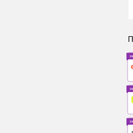
П
э
э
э