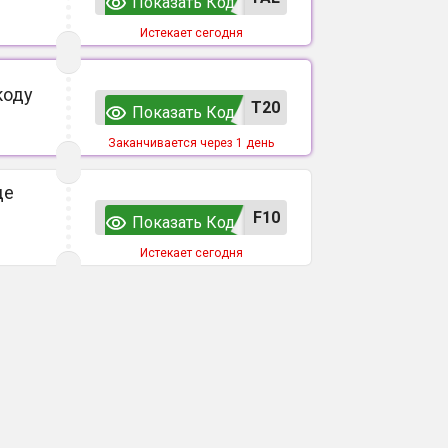
Показать Код
Истекает сегодня
коду
T20
Показать Код
Заканчивается через 1 день
де
F10
Показать Код
Истекает сегодня