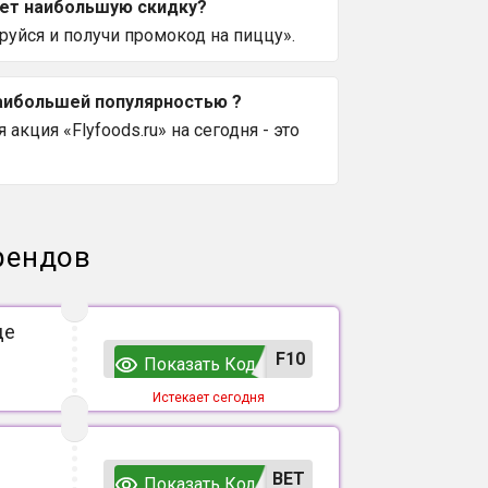
ает наибольшую скидку?
уйся и получи промокод на пиццу».
наибольшей популярностью ?
кция «Flyfoods.ru» на сегодня - это
рендов
де
F10
Показать Код
Истекает сегодня
ВЕТ
Показать Код