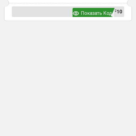
F10
Показать Код