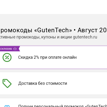
ромокоды
«
GutenTech
»
•
Август 2
ктивные промокоды, купоны и акции
gutentech.ru
ксклюзив
Скидка 2% при оплате онлайн
Доставка без стоимости
Получи персональный промокод «GutenTech