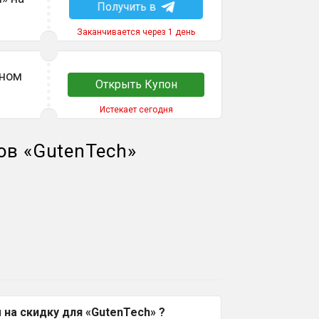
Получить в
Заканчивается через 1 день
дном
Открыть Купон
Истекает сегодня
ов
«
GutenTech
»
на скидку для «GutenTech» ?