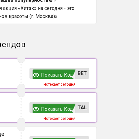
льшей популярностью ?
акция «Хитэк» на сегодня - это
ов красоты (г. Москва)».
рендов
ВЕТ
Показать Код
Истекает сегодня
TAL
Показать Код
Истекает сегодня
де