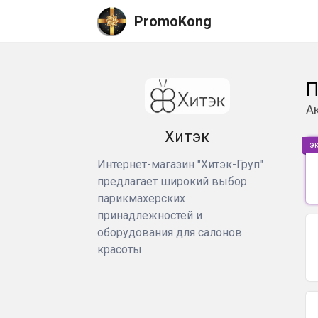
PromoKong
П
А
Хитэк
э
Интернет-магазин "Хитэк-Груп"
предлагает широкий выбор
парикмахерских
принадлежностей и
оборудования для салонов
красоты.