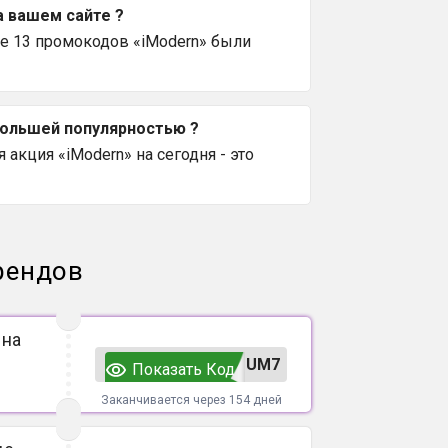
а вашем сайте ?
е 13 промокодов «iModern» были
большей популярностью ?
акция «iModern» на сегодня - это
рендов
 на
UM7
Показать Код
Заканчивается через 154 дней