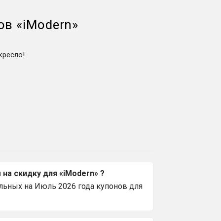
ов
«
iModern
»
кресло!
на скидку для «iModern» ?
льных на Июль 2026 года купонов для