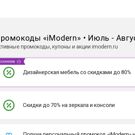
ромокоды
«
iModern
»
•
Июль - Авгу
ктивные промокоды, купоны и акции
imodern.ru
ксклюзив
Дизайнерская мебель со скидками до 80%
Скидки до 70% на зеркала и консоли
Получи персональный промокод «iModern» 