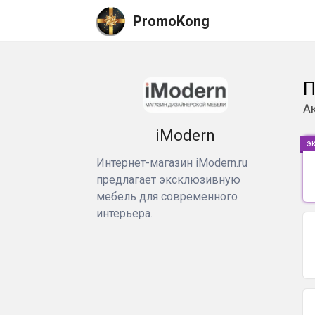
PromoKong
П
А
iModern
э
Интернет-магазин iModern.ru
предлагает эксклюзивную
мебель для современного
интерьера.