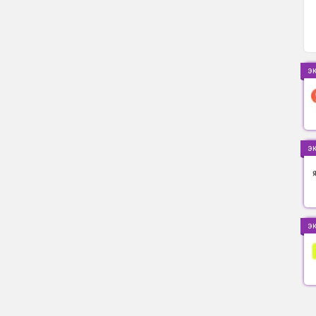
э
э
э