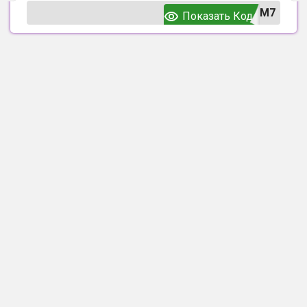
UM7
Показать Код