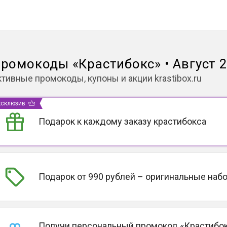
ромокоды
«
Крастибокс
»
•
Август 
ктивные промокоды, купоны и акции
krastibox.ru
ксклюзив
Подарок к каждому заказу крастибокса
Подарок от 990 рублей – оригинальные наб
Получи персональный промокод «Крастибок