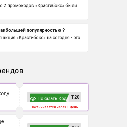
се 2 промокодов «Крастибокс» были
 наибольшей популярностью ?
 акция «Крастибокс» на сегодня - это
рендов
коду
T20
Показать Код
Заканчивается через 1 день
де