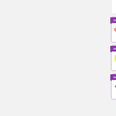
э
э
э