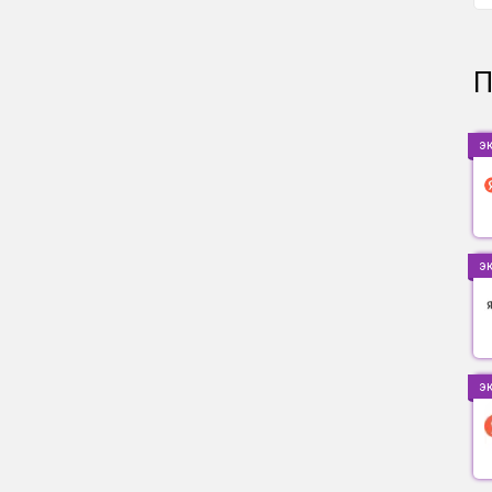
П
э
э
э