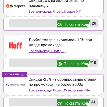
Скидка 20% на любой заказ по
промокоду
Все промокоды
Яндекс.Маркет
(
47
)
T20
Показать Код
Любой товар с экономией 10% при
вводе промокода!
Все промокоды
Hoff
(
33
)
F10
Показать Код
эксклюзив
Скидка -25% на бронирование отелей
по промокоду, не более 2000р
Все промокоды
Яндекс.Путешествия
(
39
)
TAL
Показать Код