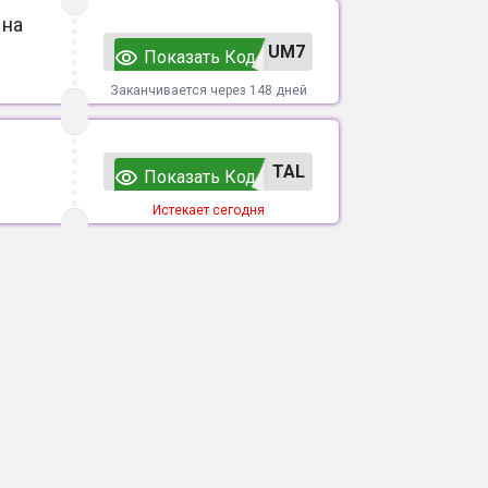
 на
UM7
Показать Код
Заканчивается через 148 дней
TAL
Показать Код
Истекает сегодня