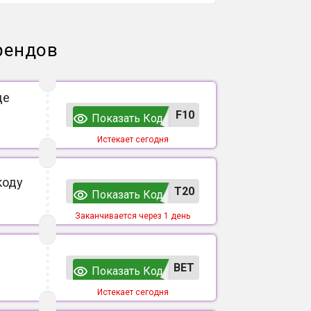
рендов
де
F10
Показать Код
Истекает сегодня
коду
T20
Показать Код
Заканчивается через 1 день
ВЕТ
Показать Код
Истекает сегодня