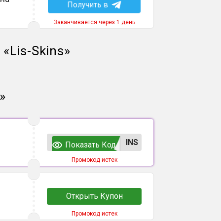
Получить в
Заканчивается через 1 день
й
«
Lis-Skins
»
»
INS
Показать Код
Промокод истек
Открыть Купон
Промокод истек