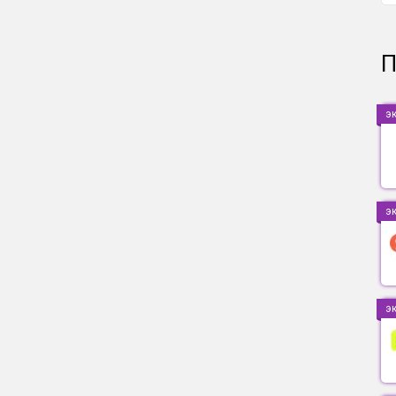
П
э
э
э