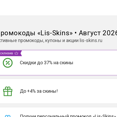
ромокоды
«
Lis-Skins
»
•
Август 202
ктивные промокоды, купоны и акции
lis-skins.ru
ксклюзив
Скидки до 37% на скины
До +4% за скины!
Получи персональный промокод «Lis-Skins»