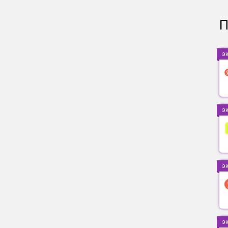
П
э
э
э
э