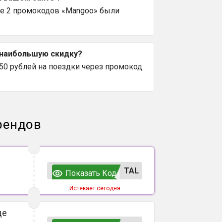
се 2 промокодов «Mangoo» были
 наибольшую скидку?
0 рублей на поездки через промокод
рендов
TAL
Показать Код
Истекает сегодня
де