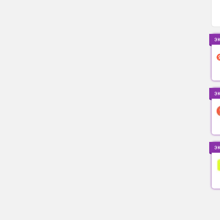
э
э
э