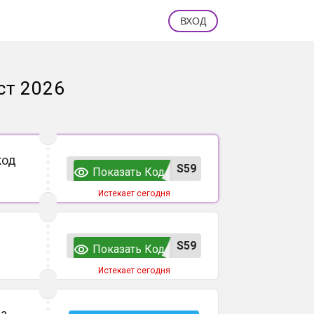
ВХОД
ст 2026
код
S59
Показать Код
Истекает сегодня
S59
Показать Код
Истекает сегодня
на