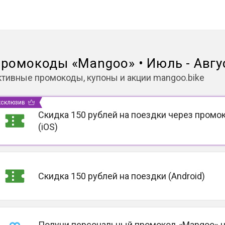
ромокоды
«
Mangoo
»
•
Июль - Авгу
ктивные промокоды, купоны и акции
mangoo.bike
ксклюзив
Скидка 150 рублей на поездки через промо
(iOS)
Скидка 150 рублей на поездки (Android)
Получи персональный промокод «Mangoo» 