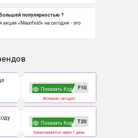
ибольшей популярностью ?
акция «Maunfeld» на сегодня - это
рендов
де
F10
Показать Код
Истекает сегодня
коду
T20
Показать Код
Заканчивается через 1 день