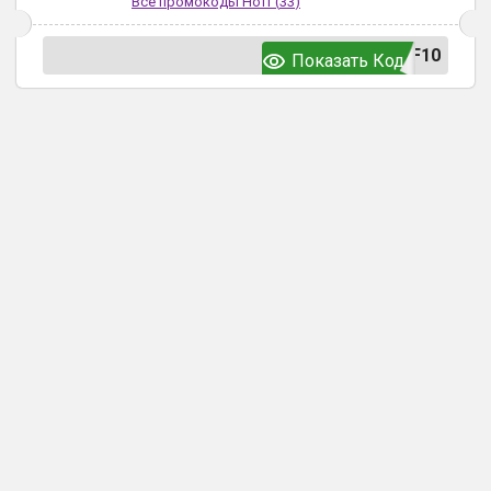
Все промокоды
Hoff
(
33
)
F10
Показать Код