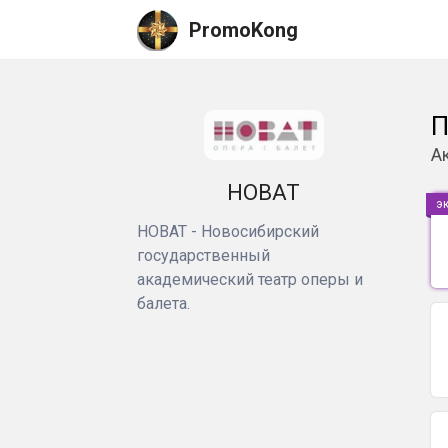
PromoKong
П
А
НОВАТ
э
НОВАТ - Новосибирский
государственный
академический театр оперы и
балета.