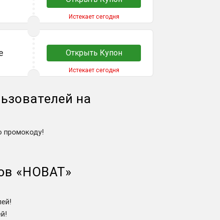
Истекает сегодня
е
Открыть Купон
Истекает сегодня
ьзователей на
о промокоду!
ов
«
НОВАТ
»
ей!
й!