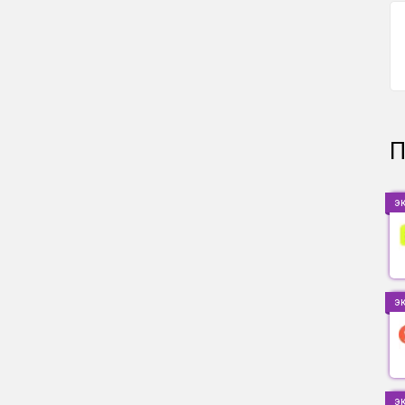
П
э
э
э