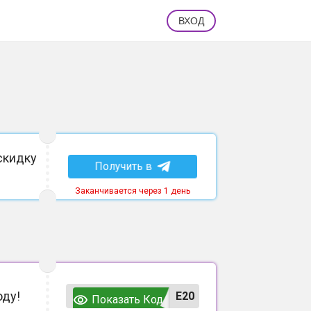
ВХОД
скидку
Получить в
Заканчивается через 1 день
оду!
E20
Показать Код