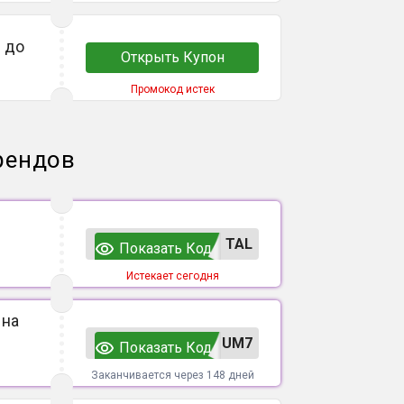
 до
Открыть Купон
Промокод истек
рендов
TAL
Показать Код
Истекает сегодня
 на
UM7
Показать Код
Заканчивается через 148 дней