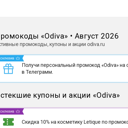
ромокоды
«
Odiva
»
•
Август 2026
ктивные промокоды, купоны и акции
odiva.ru
ксклюзив
Получи персональный промокод «Odiva» на 
в Телеграмм.
стекшие купоны и акции
«
Odiva
»
ксклюзив
Скидка 10% на косметику Letique по промок