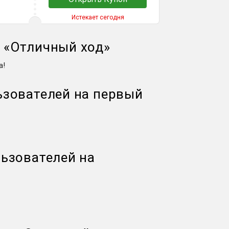
Истекает сегодня
й
«
Отличный ход
»
а!
ьзователей на первый
ьзователей на