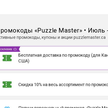
ромокоды
«
Puzzle Master
»
•
Июль -
ктивные промокоды, купоны и акции
puzzlemaster.ca
ксклюзив
Бесплатная доставка по промокоду (для Ка
США)
Скидка 10% на весь ассортимент по промок
Получи персональный промокод «Puzzle Mas