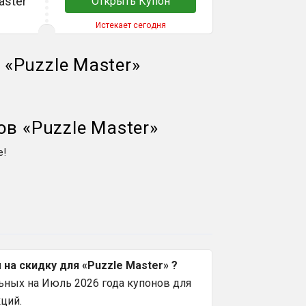
aster
Открыть Купон
Истекает сегодня
й
«
Puzzle Master
»
ов
«
Puzzle Master
»
е!
а скидку для «Puzzle Master» ?
ьных на Июль 2026 года купонов для
ций.