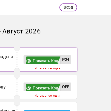
ВХОД
 Август 2026
нады и
P24
Показать Код
Истекает сегодня
оду
OFF
Показать Код
Истекает сегодня
ter» на