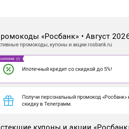
ромокоды
«
Росбанк
»
•
Август 202
ктивные промокоды, купоны и акции
rosbank.ru
ксклюзив
Ипотечный кредит со скидкой до 5%!
Получи персональный промокод «Росбанк» 
скидку в Телеграмм.
стекшие купоны и акции
«
Росбанк