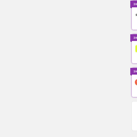
э
э
э