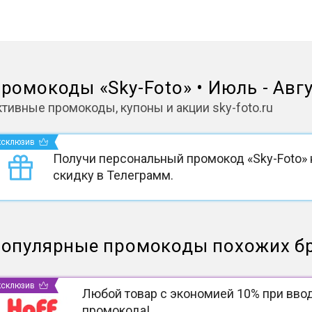
ромокоды
«
Sky-Foto
»
•
Июль - Авг
ктивные промокоды, купоны и акции
sky-foto.ru
ксклюзив
Получи персональный промокод «Sky-Foto» 
скидку в Телеграмм.
опулярные промокоды похожих б
ксклюзив
Любой товар с экономией 10% при вво
промокода!