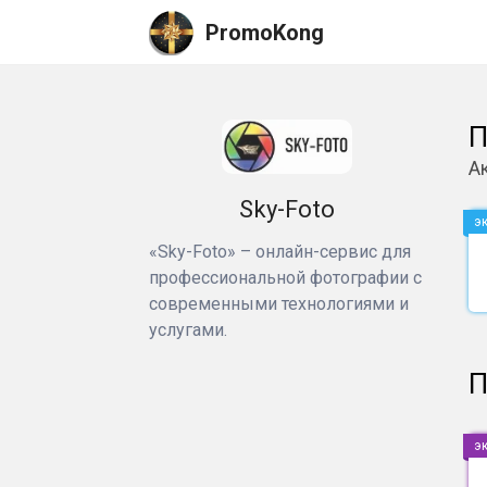
PromoKong
П
А
Sky-Foto
э
«Sky-Foto» – онлайн-сервис для
профессиональной фотографии с
современными технологиями и
услугами.
П
э