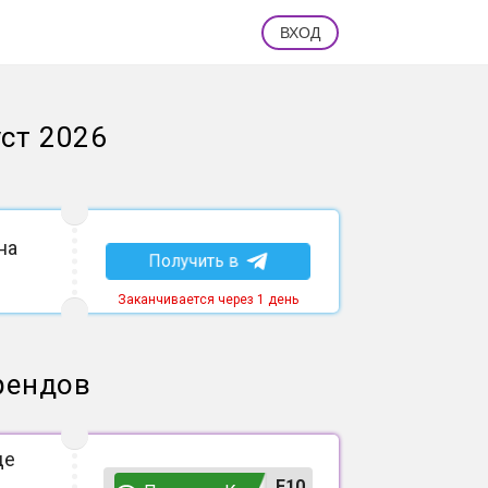
ВХОД
уст 2026
на
Получить в
Заканчивается через 1 день
рендов
де
F10