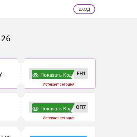
ВХОД
026
у
ЕН1
Показать Код
Истекает сегодня
ОП7
Показать Код
Истекает сегодня
» на