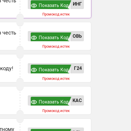
в честь
ИНГ
Показать Код
Промокод истек
в честь
ОВЬ
Показать Код
Промокод истек
окоду!
Г24
Показать Код
Промокод истек
КАС
Показать Код
Промокод истек
етному