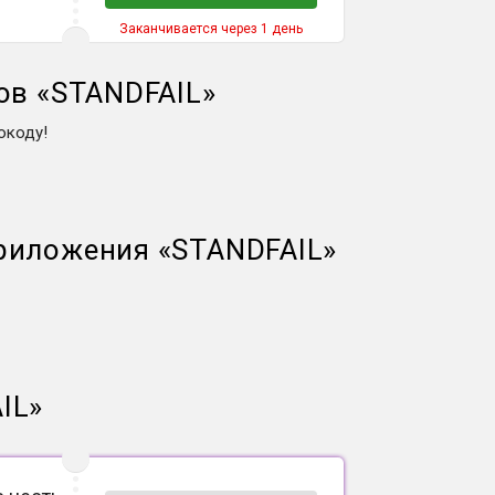
Заканчивается через 1 день
ов
«
STANDFAIL
»
окоду!
приложения
«
STANDFAIL
»
IL
»