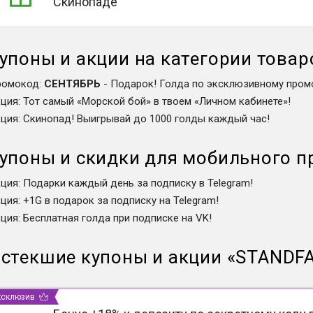
Скинопаде
упоны и акции на категории товар
ромокод
:
СЕНТЯБРЬ
-
Подарок! Голда по эксклюзивному пром
кция
:
Тот самый «Морской бой» в твоем «Личном кабинете»!
кция
:
Скинопад! Выигрывай до 1000 голды каждый час!
упоны и скидки для мобильного 
кция
:
Подарки каждый день за подписку в Telegram!
кция
:
+1G в подарок за подписку на Telegram!
кция
:
Бесплатная голда при подписке на VK!
стекшие купоны и акции
«
STANDFA
ксклюзив