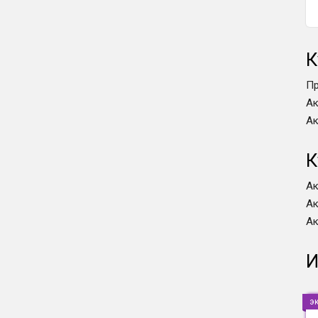
К
П
А
А
К
А
А
А
И
э