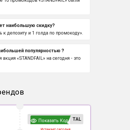
се 10 промокодов «STANDFAIL» были
ает наибольшую скидку?
к депозиту и 1 голда по промокоду».
наибольшей популярностью ?
 акция «STANDFAIL» на сегодня - это
рендов
TAL
Показать Код
Истекает сегодня