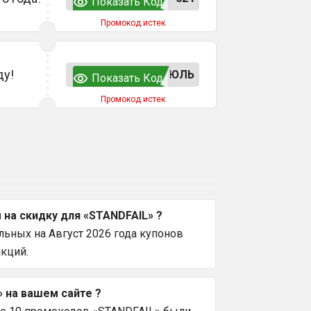
Показать Код
Промокод истек
ду!
ЮЛЬ
Показать Код
Промокод истек
на скидку для «STANDFAIL» ?
льных на Август 2026 года купонов
кций.
 на вашем сайте ?