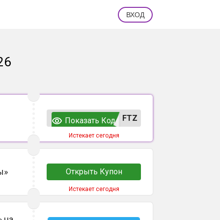
ВХОД
26
FTZ
Показать Код
Истекает сегодня
ы»
Открыть Купон
Истекает сегодня
 на