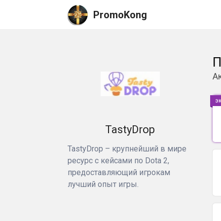
PromoKong
П
А
э
TastyDrop
TastyDrop – крупнейший в мире
ресурс с кейсами по Dota 2,
предоставляющий игрокам
лучший опыт игры.