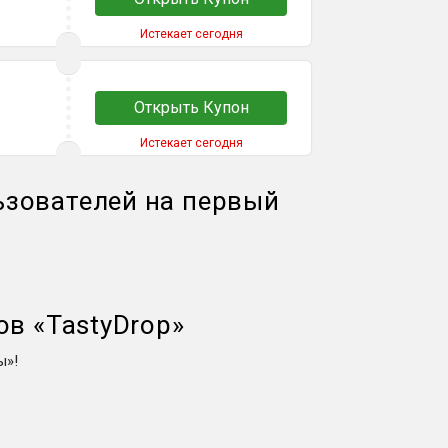
Истекает сегодня
Открыть Купон
Истекает сегодня
ьзователей на первый
ов
«
TastyDrop
»
ы»!