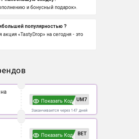
ополнению и бонусный подарок».
аибольшей популярностью ?
акция «TastyDrop» на сегодня - это
рендов
 на
UM7
Показать Код
Заканчивается через 147 дней
ВЕТ
Показать Код