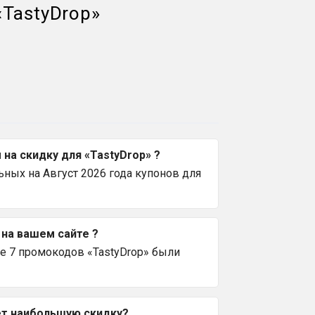
«
TastyDrop
»
на скидку для «TastyDrop» ?
ных на Август 2026 года купонов для
 на вашем сайте ?
е 7 промокодов «TastyDrop» были
ет наибольшую скидку?