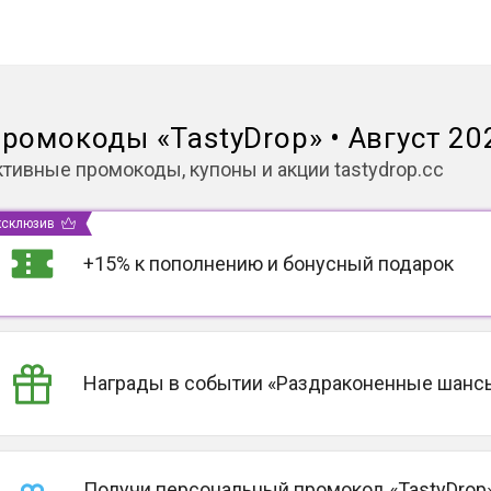
ромокоды
«
TastyDrop
»
•
Август 20
ктивные промокоды, купоны и акции
tastydrop.cc
ксклюзив
+15% к пополнению и бонусный подарок
Награды в событии «Раздраконенные шанс
Получи персональный промокод «TastyDrop»