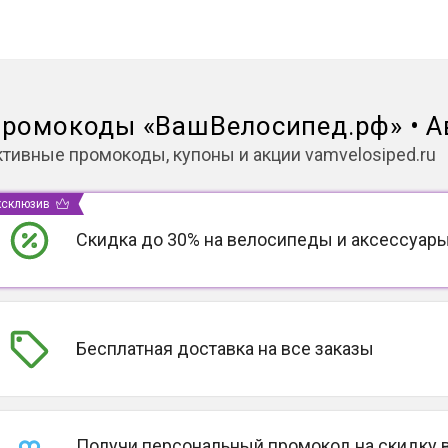
ромокоды
«
ВашВелосипед.рф
»
•
А
ктивные промокоды, купоны и акции
vamvelosiped.ru
ксклюзив
Скидка до 30% на велосипеды и аксессуар
Бесплатная доставка на все заказы
Получи персональный промокод на скидку 