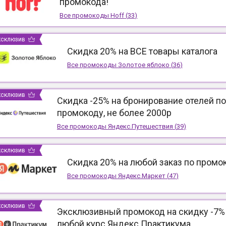
промокода!
Все промокоды
Hoff
(
33
)
ксклюзив
Скидка 20% на ВСЕ товары каталога
Все промокоды
Золотое яблоко
(
36
)
ксклюзив
Скидка -25% на бронирование отелей по
промокоду, не более 2000р
Все промокоды
Яндекс.Путешествия
(
39
)
ксклюзив
Скидка 20% на любой заказ по промо
Все промокоды
Яндекс.Маркет
(
47
)
ксклюзив
Эксклюзивный промокод на скидку -7%
любой курс Яндекс Практикума