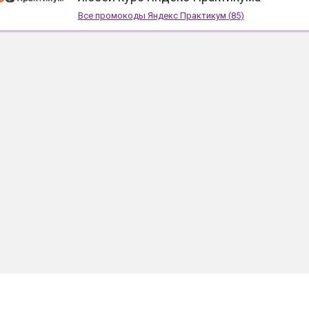
Все промокоды
Яндекс Практикум
(
85
)