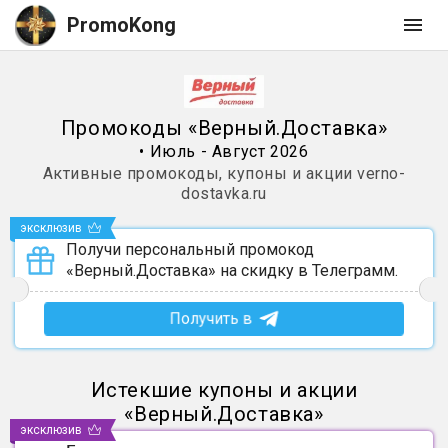
PromoKong
Промокоды
«
Верный.Доставка
»
•
Июль - Август 2026
Активные промокоды, купоны и акции
verno-
dostavka.ru
эксклюзив
Получи персональный промокод
«Верный.Доставка» на скидку в Телеграмм.
Получить в
Истекшие купоны и акции
«
Верный.Доставка
»
эксклюзив