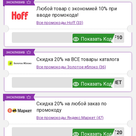
эксклюзив
Любой товар с экономией 10% при
вводе промокода!
Все промокоды
Hoff
(
33
)
F10
Показать Код
эксклюзив
Скидка 20% на ВСЕ товары каталога
Все промокоды
Золотое яблоко
(
36
)
ВЕТ
Показать Код
эксклюзив
Скидка 20% на любой заказ по
промокоду
Все промокоды
Яндекс.Маркет
(
47
)
T20
Показать Код