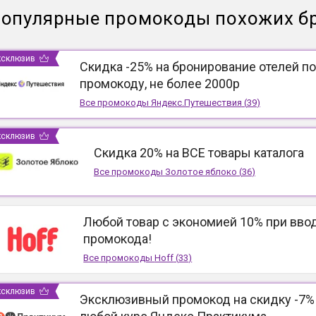
опулярные промокоды похожих б
ксклюзив
Скидка -25% на бронирование отелей по
промокоду, не более 2000р
Все промокоды
Яндекс.Путешествия
(
39
)
ксклюзив
Скидка 20% на ВСЕ товары каталога
Все промокоды
Золотое яблоко
(
36
)
Любой товар с экономией 10% при вво
промокода!
Все промокоды
Hoff
(
33
)
ксклюзив
Эксклюзивный промокод на скидку -7%