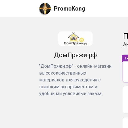
PromoKong
П
А
ДомПряжи.рф
э
"ДомПряжи.рф" - онлайн-магазин
высококачественных
материалов для рукоделия с
широким ассортиментом и
удобными условиями заказа.