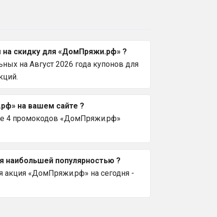
 на скидку для «ДомПряжи.рф» ?
ных на Август 2026 года купонов для
кций.
рф» на вашем сайте ?
Все 4 промокодов «ДомПряжи.рф»
ся наибольшей популярностью ?
я акция «ДомПряжи.рф» на сегодня -