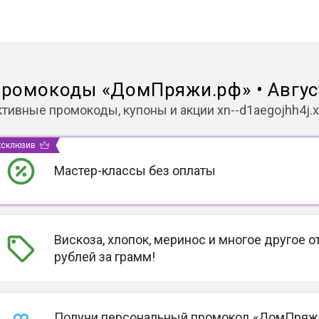
ромокоды
«
ДомПряжи.рф
»
•
Авгус
ктивные промокоды, купоны и акции
xn--d1aegojhh4j.x
ксклюзив
Мастер-классы без оплаты
Вискоза, хлопок, меринос и многое другое от
рублей за грамм!
Получи персональный промокод «ДомПряж