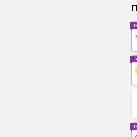
П
э
э
э